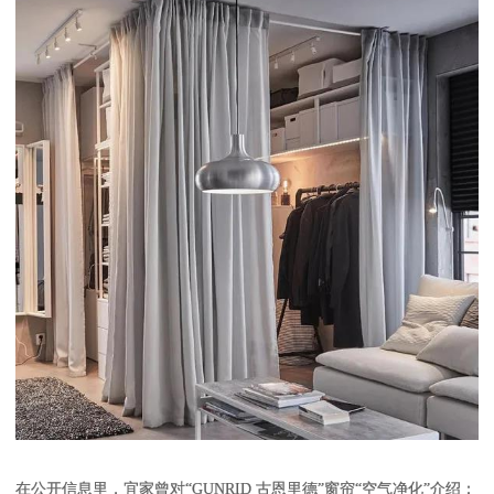
在公开信息里，宜家曾对“GUNRID 古恩里德”窗帘“空气净化”介绍：