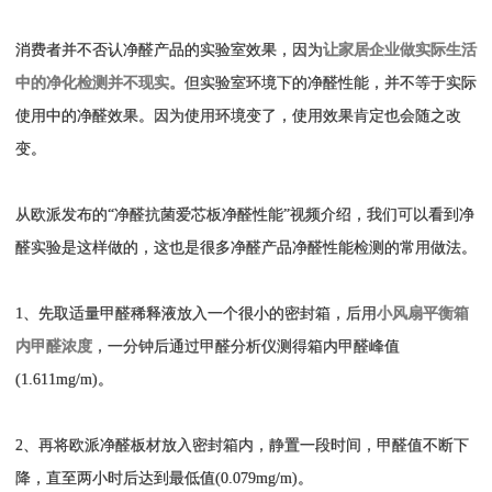
消费者并不否认净醛产品的实验室效果，因为
让家居企业做实际生活
中的净化检测并不现实。
但实验室环境下的净醛性能，并不等于实际
使用中的净醛效果。因为使用环境变了，使用效果肯定也会随之改
变。
从欧派发布的“净醛抗菌爱芯板净醛性能”视频介绍，我们可以看到净
醛实验是这样做的，这也是很多净醛产品净醛性能检测的常用做法。
1、先取适量甲醛稀释液放入一个很小的密封箱，后用
小风扇平衡箱
内甲醛浓度
，一分钟后通过甲醛分析仪测得箱内甲醛峰值
(1.611mg/m)。
2、再将欧派净醛板材放入密封箱内，静置一段时间，甲醛值不断下
降，直至两小时后达到最低值(0.079mg/m)。