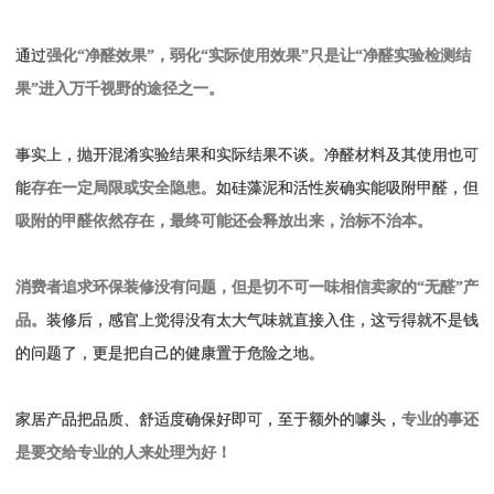
通过
强化“净醛效果”，弱化“实际使用效果”只是让“净醛实验检测结
果”进入万千视野的途径之一。
事实上，抛开混淆实验结果和实际结果不谈。净醛材料及其使用也可
能
存在一定局限或安全隐患
。如硅藻泥和活性炭确实能吸附甲醛，但
吸附的甲醛依然存在，最终可能还会释放出来，治标不治本。
消费者追求环保装修没有问题，但是切不可一味相信卖家的“无醛”产
品。
装修后，感官上觉得没有太大气味就直接入住，这亏得就不是钱
的问题了，更是把自己的健康置于危险之地。
家居产品把品质、舒适度确保好即可，至于额外的噱头，
专业的事还
是要交给专业的人来处理为好！